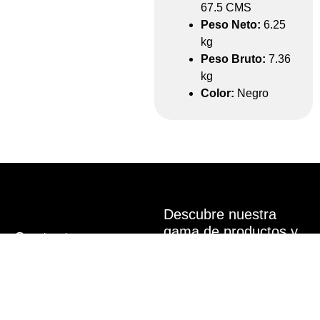
67.5 CMS
Peso Neto:
6.25
kg
Peso Bruto:
7.36
kg
Color:
Negro
Descubre nuestra
gama de productos y
Contacto
lleva tu cocina al
cballesteros@estufasvolcan.com
Dirección
siguiente nivel.
San Miguel, Petapa,
INICIO
San Miguel Petapa,
Guatemala
ACERCA DE