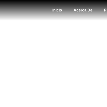
Inicio
Acerca De
P